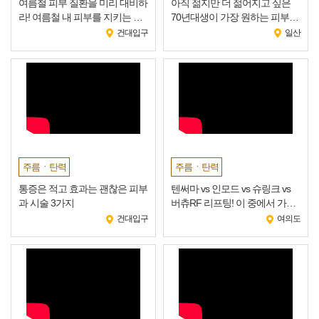
여름철 피부 질환을 미리 대비하
아직 젊지만 더 젊어지고 싶은
라! 여름철 내 피부를 지키는 방
70년대생이 가장 원하는 피부시
법!
술 1탄 색소편!
건대입구
일산
주름ㆍ탄력
주름ㆍ탄력
통증은 적고 효과는 괜찮은 피부
텐써마 vs 인모드 vs 슈링크 vs
과 시술 3가지
버츄RF 리프팅! 이 중에서 가장
안 아픈 리프팅은?
건대입구
여의도