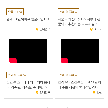
주름ㆍ탄력
스페셜 클리닉
텐쎄라X텐써마로 얼굴라인 UP!
시술도 짝꿍이 있다? 피부과 전
문의가 추천하는 피부 시술 조합
은?!
건대입구
여의도
스페셜 클리닉
스페셜 클리닉
스킨 부스터에 대해 파헤쳐 봅시
필러 NO! 스킨부스터 YES! 탄력
다! 리쥬란, 엑소좀, 쥬베룩, 스컬
과 주름 개선에 효과적인 래디어
트라 총정리!
스 콜라겐 부스터!
건대입구
일산