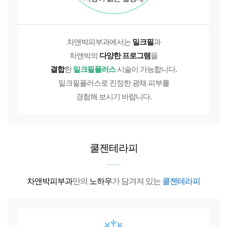
차앤박피부과에서는
밀크필
과
차앤박의
다양한 프로그램
을
결합
한
밀크필플러스
시술이 가능합니다.
밀크필플러스로 진정한 광채 피부를
경험해 보시기 바랍니다.
쿨젠테라피
차앤박피부과
만의
노하우
가 담겨져 있는
쿨젠테라피