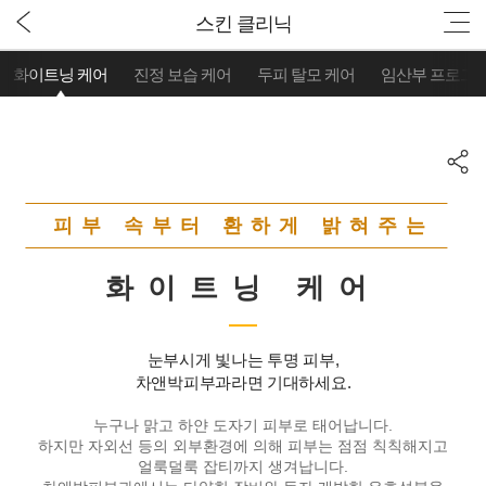
스킨 클리닉
화이트닝 케어
진정 보습 케어
두피 탈모 케어
임산부 프로그
피부 속부터 환하게 밝혀주는
화이트닝 케어
눈부시게 빛나는 투명 피부,
차앤박피부과라면 기대하세요.
누구나 맑고 하얀 도자기 피부로 태어납니다.
하지만 자외선 등의 외부환경에 의해 피부는 점점 칙칙해지고
얼룩덜룩 잡티까지 생겨납니다.