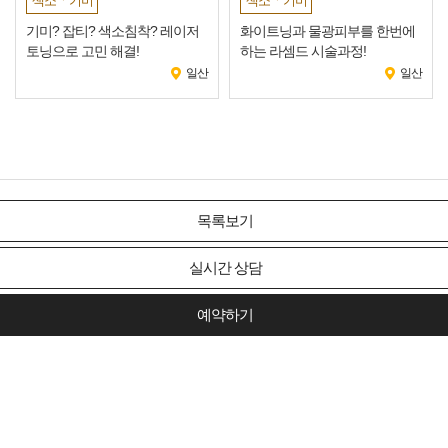
색소ㆍ기미
색소ㆍ기미
기미? 잡티? 색소침착? 레이저
화이트닝과 물광피부를 한번에
토닝으로 고민 해결!
하는 라셈드 시술과정!
일산
일산
목록보기
실시간 상담
예약하기