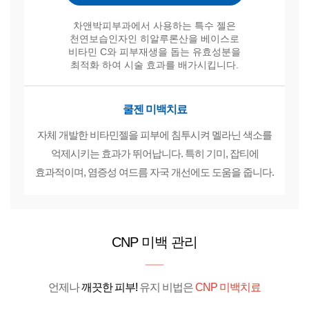
차앤박피부과에서 사용하는 특수 젤은
천연보습인자인 히알루론산을 베이스로
비타민 C와 피부재생을 돕는 유효성분을
최적화 하여 시술 효과를 배가시킵니다.
쿨젠 미백치료
자체 개발한 비타민젤을 피부에 침투시켜 멜라닌 색소를
억제시키는 효과가 뛰어납니다. 특히 기미, 잡티에
효과적이며, 염증성 여드름 자국 개선에도 도움을 줍니다.
CNP 미백 관리
언제나
깨끗한 피부!
유지 비법은
CNP 미백치료