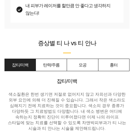
내 피부가 레이저를 할만큼 안 좋다고 생각하지
않는다!
증상별 티 나
vs
티 안나
잡티/미백
탄력/주름
모공
흉터
잡티/미백
색소질환은 한번 생기면 저절로 없어지지 않고 자외선과 다양한
외부 요인에 의해 더 진해질 수 있습니다. 그래서 작은 색소라도
심해지기 전에 치료하는 것이 중요합니다. 색소의 경우 종류가
다양하듯 그 치료방법도 다양합니다. 내 색소 병변은 어디에
속하는지 정확히 진단이 이루어졌다면 이제 나의 라이프
스타일에 맞는 치료를 선택할 수 있도록 차앤박피부과가 티 나는
시술과 티 안나는 시술을 제안해드립니다.