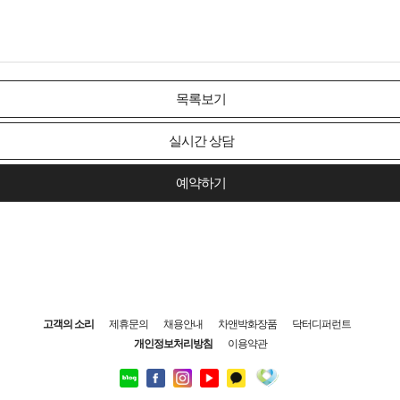
ER
9-15
양재
목록보기
실시간 상담
예약하기
고객의 소리
제휴문의
채용안내
차앤박화장품
닥터디퍼런트
개인정보처리방침
이용약관