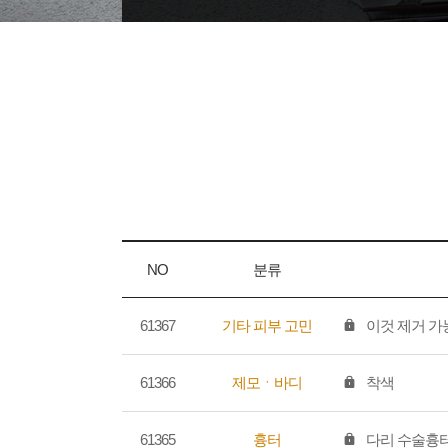
NO
분류
61367
기타 피부 고민
이것 제거 가
61366
제모ㆍ바디
착색
61365
흉터
다리 수술흉