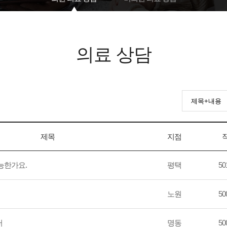
의료 상담
제목
지점
능한가요.
평택
501
노원
500
터
명동
500