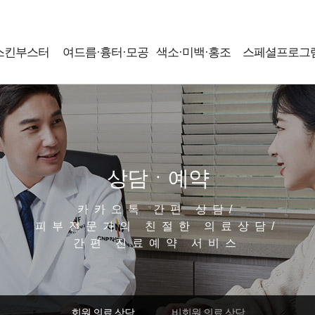
스킨부스터
여드름·흉터·모공
색소·미백·홍조
스페셜프로그
상담ㆍ예약
카카오톡 간편 상담/
피부전문가의 친절한 의료상담/
간편 진료예약 서비스
회원 의료 상담
비회원 의료 상담