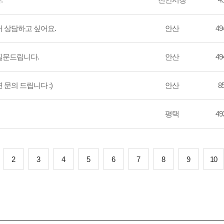
 상담하고 싶어요.
안산
494
질문드립니다.
안산
494
 문의 드립니다 :)
안산
85
평택
493
2
3
4
5
6
7
8
9
10