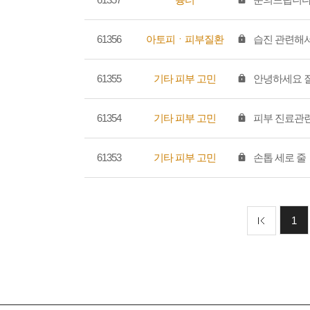
61356
아토피ㆍ피부질환
습진 관련해서
61355
기타 피부 고민
안녕하세요 
61354
기타 피부 고민
피부 진료관련
61353
기타 피부 고민
손톱 세로 줄
1