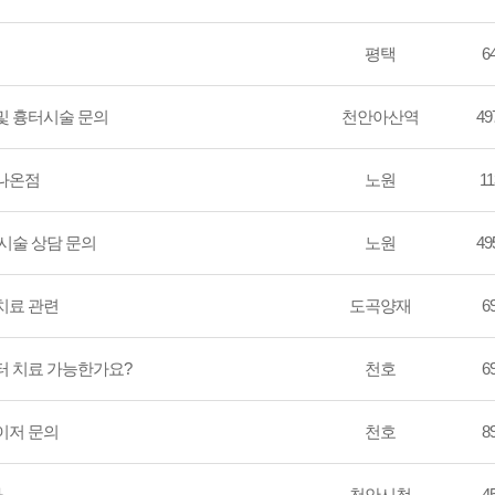
평택
64
및 흉터시술 문의
천안아산역
497
어나온점
노원
11
 시술 상담 문의
노원
495
치료 관련
도곡양재
69
터 치료 가능한가요?
천호
69
이저 문의
천호
89
.
천안시청
45