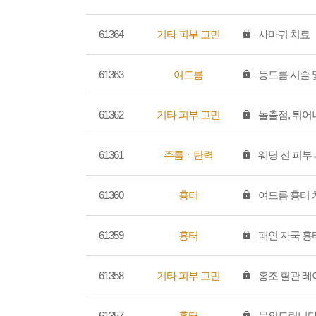
61364
기타 피부 고민
사마귀 치료
61363
여드름
등드름 시술 
61362
기타 피부 고민
돌출점, 튀
61361
주름ㆍ탄력
웨딩 전 피부
61360
흉터
여드름 흉터 
61359
흉터
패인 자국 흉
61358
기타 피부 고민
홍조 혈관 레
61357
흉터
문의드립니다