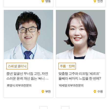
명동
인천
스페셜 클리닉
주름ㆍ탄력
중년 얼굴선 무너짐 고민, 자연
맞춤형 고주파 리프팅 ‘세르프’
스러운 윤곽 개선 돕는 ‘써니 고
울쎄라 써마지 느낌을 한 번에?
주파 리프팅’
류영식 피부과전문의
박세영 피부과전문의
부천
수원