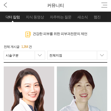
커뮤니티
닥터 칼럼
지식 동영상
자주하는 질문
새소식
웹진
건강한 피부를 위한 피부과전문의 제언
전체 게시글
1,264
건