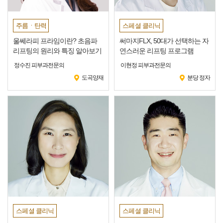
주름ㆍ탄력
스페셜 클리닉
울쎄라피 프라임이란? 초음파
써마지FLX, 50대가 선택하는 자
리프팅의 원리와 특징 알아보기
연스러운 리프팅 프로그램
정수진 피부과전문의
이현정 피부과전문의
도곡양재
분당 정자
스페셜 클리닉
스페셜 클리닉