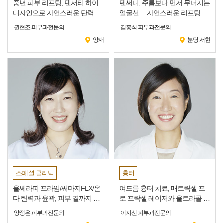
중년 피부 리프팅, 덴서티 하이
텐써니, 주름보다 먼저 무너지는
디자인으로 자연스러운 탄력
얼굴선… 자연스러운 리프팅
권현조 피부과전문의
김홍식 피부과전문의
양재
분당 서현
스페셜 클리닉
흉터
울쎄라피 프라임/써마지FLX/온
여드름 흉터 치료, 매트릭셀 프
다 탄력과 윤곽, 피부 결까지 잡
로 프락셀 레이저와 울트라콜 시
는 올인원 리프팅 전략
너지
양정은 피부과전문의
이지선 피부과전문의