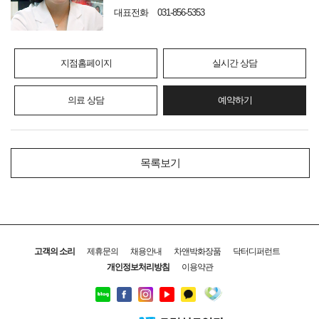
대표전화
031-856-5353
지점홈페이지
실시간 상담
의료 상담
예약하기
목록보기
고객의 소리
제휴문의
채용안내
차앤박화장품
닥터디퍼런트
개인정보처리방침
이용약관