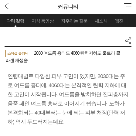
커뮤니티
닥터 칼럼
지식 동영상
자주하는 질문
새소식
웹진
2030 여드름 흉터도 4060 탄력저하도 울트라 콜
스페셜 클리닉
라겐 재생술
연령대별로 다양한 피부 고민이 있지만, 2030대는 주
로 여드름 흉터에, 4060대는 본격적인 탄력 저하에 대
한 고민이 시작됩니다. 여드름을 방치하면 진피층까지
움푹 패인 여드름 흉터로 이어지기 쉽습니다. 노화가
본격화되는 40대부터는 눈에 띄는 피부 처짐(탄력 저
하) 역시 두드러지는데요.