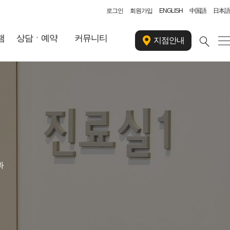
로그인
회원가입
ENGLISH
中国語
日本語
램
상담ㆍ예약
커뮤니티
지점안내
과