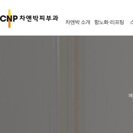
차앤박 소개
항노화·리프팅