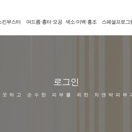
스킨부스터
여드름·흉터·모공
색소·미백·홍조
스페셜프로그
로그인
깨끗하고 순수한 피부를 위한 차앤박피부