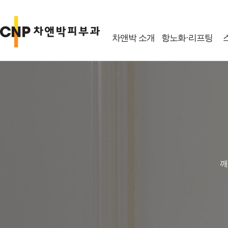
차앤박 소개
항노화·리프팅