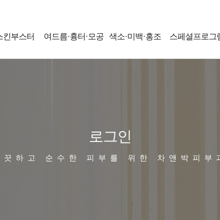
스킨부스터
여드름·흉터·모공
색소·미백·홍조
스페셜프로그
로그인
깨끗하고 순수한 피부를 위한 차앤박피부