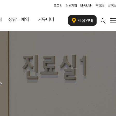
로그인
회원가입
ENGLISH
中国語
日本語
램
상담ㆍ예약
커뮤니티
지점안내
과