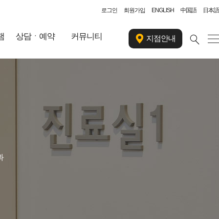
로그인
회원가입
ENGLISH
中国語
日本語
램
상담ㆍ예약
커뮤니티
지점안내
과