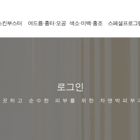
스킨부스터
여드름·흉터·모공
색소·미백·홍조
스페셜프로그
로그인
깨끗하고 순수한 피부를 위한 차앤박피부