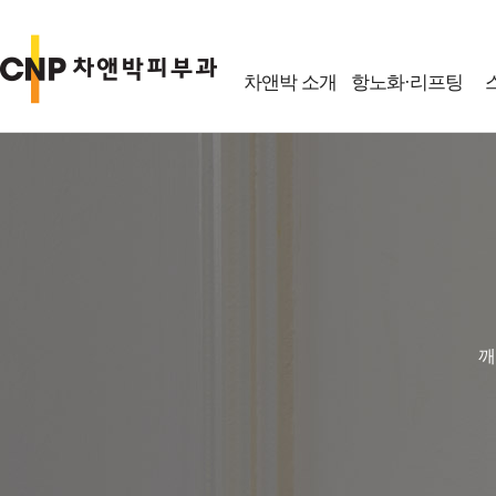
차앤박 소개
항노화·리프팅