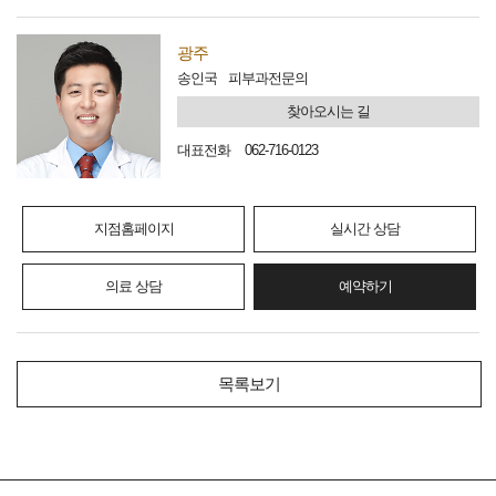
광주
송인국
피부과전문의
찾아오시는 길
대표전화
062-716-0123
지점홈페이지
실시간 상담
의료 상담
예약하기
목록보기