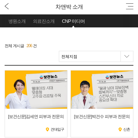
차앤박 소개
병원소개
의료진소개
CNP 미디어
전체 게시글
206
건
[보건신문]김세연 피부과 전문의
[보건신문]박건수 피부과 전문의
건대입구
신촌