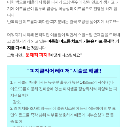
미처 밖으로 배출되지 못한 피지가 모낭 주위에 갇혀 면포가 생기고,
거
기에 여드름균이 침투해 염증성 화농성의 여드름으로 진행을 하게 됩
니다.
반복적인 여드름과 과다한 피지분비는 결국 모공을 넓어지게 하고요~
더워지기 시작해 본격적인 여름철이 되면서 스멀스멀 존재감을 드러내
고 골칫거리가 되고 있는
여름철 여드름 치료의 기본은 바로 문제적 피
지를 다스리는 것
입니다.
문제적 피지!!
그렇다면...
어떻게 다스릴까요?
" 피지클리어 레이저" 시술로 해결!!
1. 피지클리어레이저는 유수분 흡수가 높은 1450nm의 파장대(다
이오드)를 이용해 진피층에 있는 피지샘을 정상화시켜 과잉되는 피
지샘을 방지,
감소,
2. 레이저를 조사함과 동시에 쿨링시스템이 동시 작동하여 피부 표
면의 온도를 즉각 낮춰 피부를 보호하기 때문에 피부손상과 큰 통
증 없이