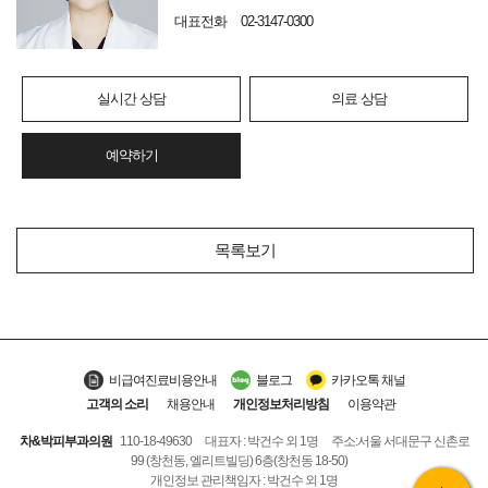
대표전화
02-3147-0300
실시간 상담
의료 상담
예약하기
목록보기
비급여진료비용안내
블로그
카카오톡 채널
고객의 소리
채용안내
개인정보처리방침
이용약관
차&박피부과의원
110-18-49630
대표자 : 박건수 외 1명
주소:서울 서대문구 신촌로
99 (창천동, 엘리트빌딩) 6층(창천동 18-50)
개인정보 관리책임자 : 박건수 외 1명