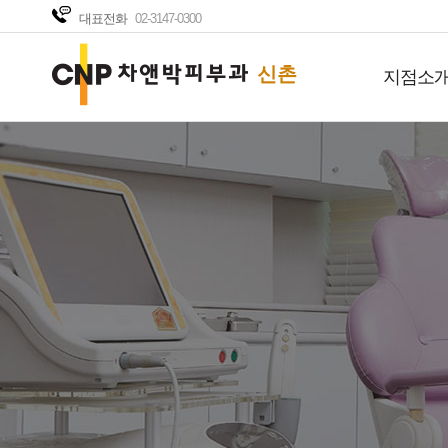
대표전화
02-3147-0300
신촌
지점소