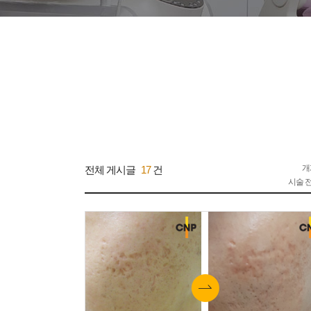
개
전체 게시글
17
건
시술 