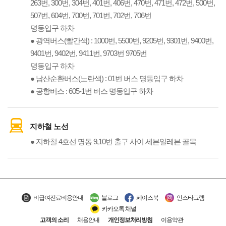
263번, 300번, 304번, 401번, 406번, 470번, 471번, 472번, 500번,
507번, 604번, 700번, 701번, 702번, 706번
명동입구 하차
● 광역버스(빨간색) : 1000번, 5500번, 9205번, 9301번, 9400번,
9401번, 9402번, 9411번, 9703번 9705번
명동입구 하차
● 남산순환버스(노란색) : 01번 버스 명동입구 하차
● 공항버스 : 605-1번 버스 명동입구 하차
지하철 노선
● 지하철 4호선 명동 9,10번 출구 사이 세븐일레븐 골목
비급여진료비용안내
블로그
페이스북
인스타그램
카카오톡 채널
고객의 소리
채용안내
개인정보처리방침
이용약관