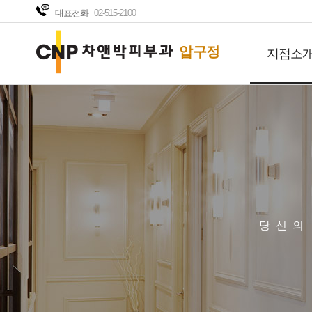
대표전화
02-515-2100
압구정
지점소
당신의