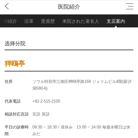
医院紹介
医師紹介
沿革
受賞歴
来院された著名人
支店案内
选择分院
狎鴎亭
住所
ソウル特別市江南区狎鴎亭路168 ジェリムビル4階(新沙
洞580-6)
代表電話
+82-2-515-2100
相談対応言語
言語 英語
平日の診療時
09:30 ~ 18:30 / 昼休み : 13:00 ~ 14:00 毎週水曜日は休
間
みだ