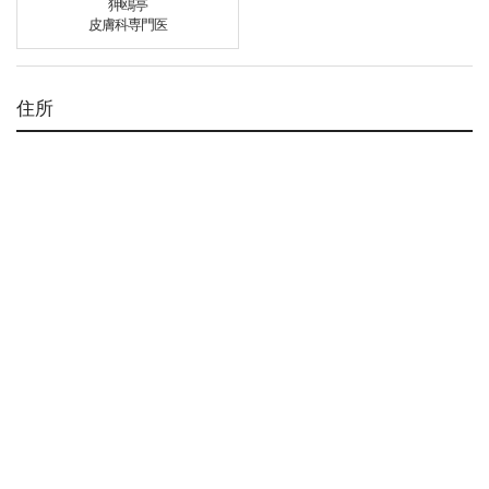
狎鴎亭
皮膚科専門医
住所