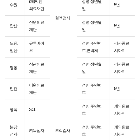
(재)씨젠
성명,생년월
수원
5년
의료재단
일
혈액검사
신원의료
성명,생년월
안산
5년
재단
일
노원,
유투바이
성명,주민번
검사종료
일산
오
호,연락처
시까지
삼광의료
성명,생년월
검사종료
명동
재단
일
시까지
이원의료
성명,주민번
인천
5년
재단
호
성명,주민번
계약완료
평택
SCL
호
시까지
분당
성명,주민번
계약완료
㈜녹십자
조직검사
정자
호
시까지