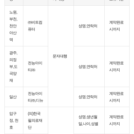
노원,
부천,
㈜비트컴
계약완료
천안
성명,연락처
퓨터
시까지
아산
역
광주,
문자대행
의정
전능아이
계약완료
부,도
성명,연락처
티㈜
시까지
곡양
재
전능아이
계약완료
일산
성명,연락처
티㈜,디뉴
시까지
압구
(의)한국
성명,생년월
계약완료
정, 천
필의료재
일,나이,성별
시까지
호
단