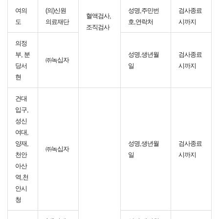
여의
(의)신원
성명,주민번
검사종료
혈액검사,
도
의료재단
호,연락처
시까지
조직검사
의정
부, 분
성명,생년월
검사종료
㈜녹십자
당서
일
시까지
현
건대
입구,
성신
여대,
양재,
성명,생년월
검사종료
㈜녹십자
천안
일
시까지
아산
역,천
안시
청