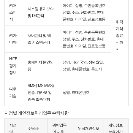
㈜매
아이디, 성명, 주민등록번호,
시스템 유지보수
스티
성별, 주소, 전화번호, 휴대
및 DB관리
지
폰번호, 이메일, 진료정보등
위탁
계약
아이디, 성명, 주민등록번호,
㈜가
서버관리 및 백
종료
성별, 주소, 전화번호, 휴대
비아
업 시스템관리
시까
폰번호, 이메일, 진료정보등
지
NICE
홈페이지 본인인
성명, 내/외국인, 생년월일,
평가
증
성별, 휴대폰번호, 통신사
정보
SMS(LMS,MMS)
다우
전송, 카카오 알
성명, 휴대폰번호
기술
림톡 발송대행
지점별 개인정보처리업무 수탁사항
지점
위탁업무
개인정보
수탁사
위탁개인정보
명
의 내용
보유기간