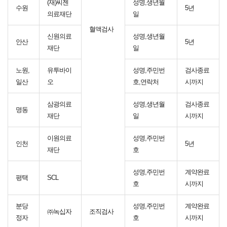
(재)씨젠
성명,생년월
수원
5년
의료재단
일
혈액검사
신원의료
성명,생년월
안산
5년
재단
일
노원,
유투바이
성명,주민번
검사종료
일산
오
호,연락처
시까지
삼광의료
성명,생년월
검사종료
명동
재단
일
시까지
이원의료
성명,주민번
인천
5년
재단
호
성명,주민번
계약완료
평택
SCL
호
시까지
분당
성명,주민번
계약완료
㈜녹십자
조직검사
정자
호
시까지