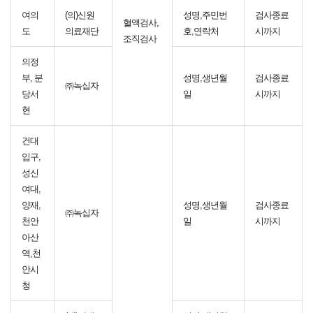
여의
(의)신원
성명,주민번
검사종료
혈액검사,
도
의료재단
호,연락처
시까지
조직검사
의정
부, 분
성명,생년월
검사종료
㈜녹십자
당서
일
시까지
현
건대
입구,
성신
여대,
양재,
성명,생년월
검사종료
㈜녹십자
천안
일
시까지
아산
역,천
안시
청