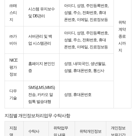
㈜매
아이디, 성명, 주민등록번호,
시스템 유지보수
스티
성별, 주소, 전화번호, 휴대
및 DB관리
지
폰번호, 이메일, 진료정보등
위탁
계약
아이디, 성명, 주민등록번호,
㈜가
서버관리 및 백
종료
성별, 주소, 전화번호, 휴대
비아
업 시스템관리
시까
폰번호, 이메일, 진료정보등
지
NICE
홈페이지 본인인
성명, 내/외국인, 생년월일,
평가
증
성별, 휴대폰번호, 통신사
정보
SMS(LMS,MMS)
다우
전송, 카카오 알
성명, 휴대폰번호
기술
림톡 발송대행
지점별 개인정보처리업무 수탁사항
지점
위탁업무
개인정보
수탁사
위탁개인정보
명
의 내용
보유기간