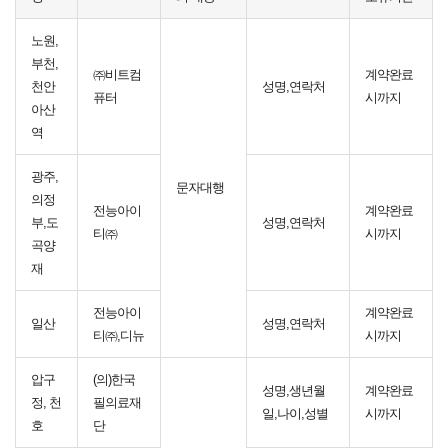
노원,
부천,
㈜비트컴
계약완료
천안
성명,연락처
퓨터
시까지
아산
역
광주,
문자대행
의정
전능아이
계약완료
부,도
성명,연락처
티㈜
시까지
곡양
재
전능아이
계약완료
일산
성명,연락처
티㈜,디뉴
시까지
압구
(의)한국
성명,생년월
계약완료
정, 천
필의료재
일,나이,성별
시까지
호
단