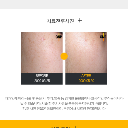
치료전후사진
ER
BEFORE
AFTER
BE
05-30
2009-03-25
2009-05-30
2009
개개인에 따라 시술 후 붉은 기, 부기, 염증 등 경미한 불편함이나 일시적인 부작용이 나타
날 수 있습니다. 시술 전 주의사항을 충분히 숙지하시기 바랍니다.
전/후 사진 인물은 동일인이며, 본원에서 치료한 환자분입니다.