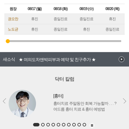
원장
08/17 (월)
08/18 (화)
08/19 (수)
08/20 (목)
권오찬
휴진
종일진료
종일진료
휴진
노도균
휴진
종일진료
휴진
종일진료
★ 리투오/쥬브아셀 입고완료 ★
새소식
★ 여의도차앤박피부과 예약 및 친구추가 ★
★ 병원 오시는길 공지사항 ★
지긋지긋 여드름 안녕! 효과적인 여드름 치료! ★PG레...
닥터 칼럼
[흉터]
흉터치료 주말동안 회복 가능할까 . . . ?
여드름 흉터 치료 & 흉터 예방법