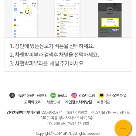
비급여진료비용안내
블로그
인스타그램
카카오톡 채널
고객의 소리
채용안내
개인정보처리방침
이용약관
양재차앤박피부과의원
220-10-25977
대표자 : 박연호
주소:서울 강남구 강남대로
240 (도곡동, 양재SK허브프리모) 3층
개인정보 관리책임자 : 박연호
MY
Copyrightⓒ CNP SKIN., All rights reserved.