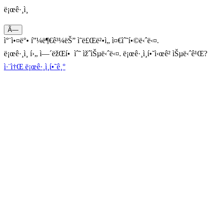
ë¡œê·¸ì¸
Ã—
ì°¨ì•¤ë°• í”¼ë¶€ê³¼ëŠ” ì˜ë£Œë²•ì„ ì¤€ìˆ˜í•©ë‹ˆë‹¤.
ë¡œê·¸ì¸ í›„ ì—´ëžŒí• ìˆ˜ ìžˆìŠµë‹ˆë‹¤. ë¡œê·¸ì¸í•˜ì‹œê² ìŠµë‹ˆê¹Œ?
ì·¨ì†Œ
ë¡œê·¸ì¸í•˜ê¸°