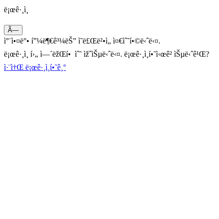
ë¡œê·¸ì¸
Ã—
ì°¨ì•¤ë°• í”¼ë¶€ê³¼ëŠ” ì˜ë£Œë²•ì„ ì¤€ìˆ˜í•©ë‹ˆë‹¤.
ë¡œê·¸ì¸ í›„ ì—´ëžŒí• ìˆ˜ ìžˆìŠµë‹ˆë‹¤. ë¡œê·¸ì¸í•˜ì‹œê² ìŠµë‹ˆê¹Œ?
ì·¨ì†Œ
ë¡œê·¸ì¸í•˜ê¸°