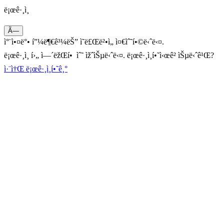
ë¡œê·¸ì¸
Ã—
ì°¨ì•¤ë°• í”¼ë¶€ê³¼ëŠ” ì˜ë£Œë²•ì„ ì¤€ìˆ˜í•©ë‹ˆë‹¤.
ë¡œê·¸ì¸ í›„ ì—´ëžŒí• ìˆ˜ ìžˆìŠµë‹ˆë‹¤. ë¡œê·¸ì¸í•˜ì‹œê² ìŠµë‹ˆê¹Œ?
ì·¨ì†Œ
ë¡œê·¸ì¸í•˜ê¸°