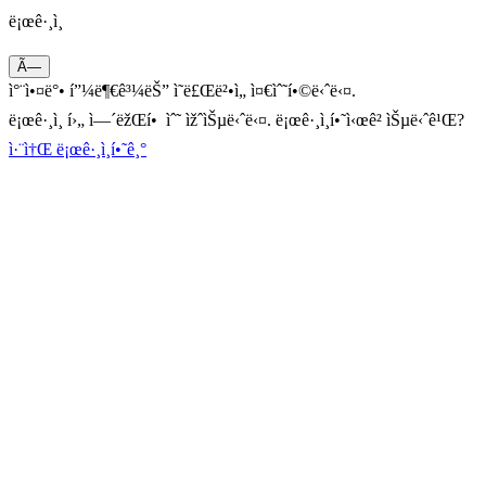
ë¡œê·¸ì¸
Ã—
ì°¨ì•¤ë°• í”¼ë¶€ê³¼ëŠ” ì˜ë£Œë²•ì„ ì¤€ìˆ˜í•©ë‹ˆë‹¤.
ë¡œê·¸ì¸ í›„ ì—´ëžŒí• ìˆ˜ ìžˆìŠµë‹ˆë‹¤. ë¡œê·¸ì¸í•˜ì‹œê² ìŠµë‹ˆê¹Œ?
ì·¨ì†Œ
ë¡œê·¸ì¸í•˜ê¸°