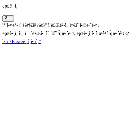
ë¡œê·¸ì¸
Ã—
ì°¨ì•¤ë°• í”¼ë¶€ê³¼ëŠ” ì˜ë£Œë²•ì„ ì¤€ìˆ˜í•©ë‹ˆë‹¤.
ë¡œê·¸ì¸ í›„ ì—´ëžŒí• ìˆ˜ ìžˆìŠµë‹ˆë‹¤. ë¡œê·¸ì¸í•˜ì‹œê² ìŠµë‹ˆê¹Œ?
ì·¨ì†Œ
ë¡œê·¸ì¸í•˜ê¸°