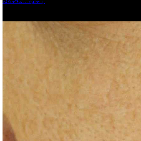
íšŒì›ê°€ìž…
ë¡œê·¸ì¸