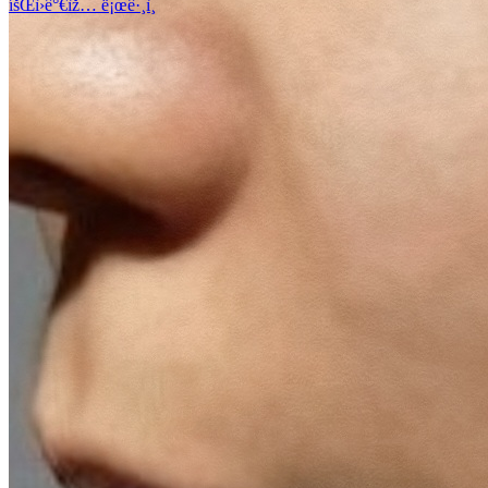
íšŒì›ê°€ìž…
ë¡œê·¸ì¸