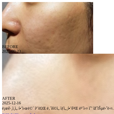
BEFORE
2025-09-23
AFTER
2025-12-16
ë¡œê·¸ì¸ì„ í•˜ì‹œë©´ ì¹˜ë£Œ ë‚´ìš©ì„ ìƒì„¸í•˜ê²Œ ë³´ì‹¤ ìˆ˜ ìžˆìŠµë‹ˆë‹¤.