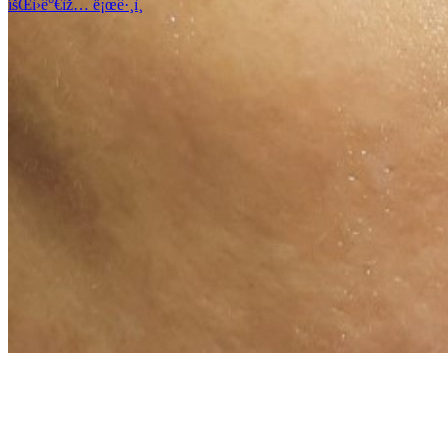
íšŒì›ê°€ìž…
ë¡œê·¸ì¸