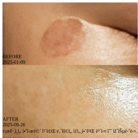
BEFORE
2025-01-09
AFTER
2025-09-26
ë¡œê·¸ì¸ì„ í•˜ì‹œë©´ ì¹˜ë£Œ ë‚´ìš©ì„ ìƒì„¸í•˜ê²Œ ë³´ì‹¤ ìˆ˜ ìžˆìŠµë‹ˆë‹¤.