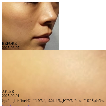
BEFORE
2025-08-07
AFTER
2025-09-01
ë¡œê·¸ì¸ì„ í•˜ì‹œë©´ ì¹˜ë£Œ ë‚´ìš©ì„ ìƒì„¸í•˜ê²Œ ë³´ì‹¤ ìˆ˜ ìžˆìŠµë‹ˆë‹¤.