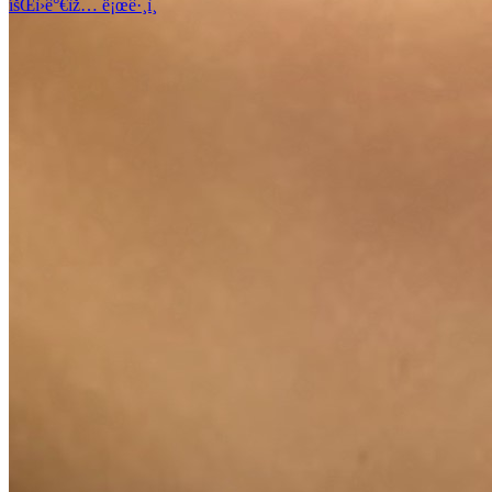
íšŒì›ê°€ìž…
ë¡œê·¸ì¸