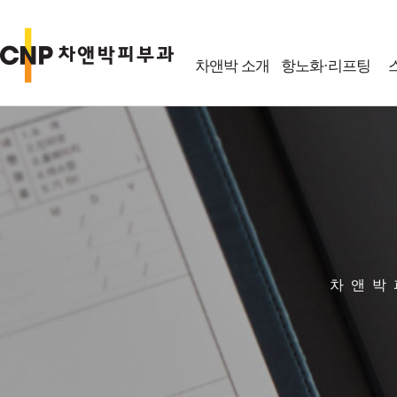
차앤박 소개
항노화·리프팅
차앤박