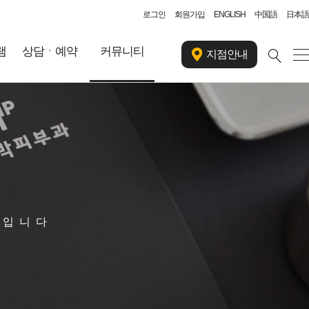
로그인
회원가입
ENGLISH
中国語
日本語
램
상담ㆍ예약
커뮤니티
지점안내
스입니다