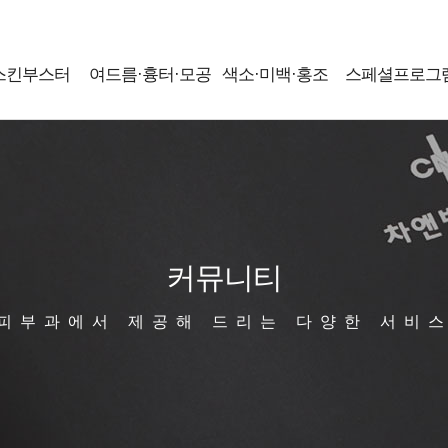
스킨부스터
여드름·흉터·모공
색소·미백·홍조
스페셜프로그
커뮤니티
피부과에서 제공해 드리는 다양한 서비