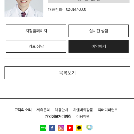
대표전화
02-3147-0300
지점홈페이지
실시간 상담
의료 상담
예약하기
목록보기
고객의 소리
제휴문의
채용안내
차앤박화장품
닥터디퍼런트
개인정보처리방침
이용약관