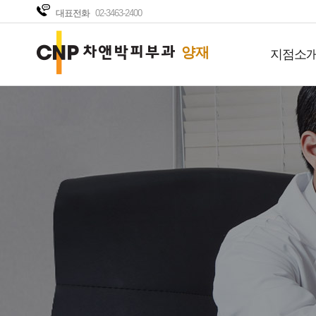
대표전화
02-3463-2400
양재
지점소